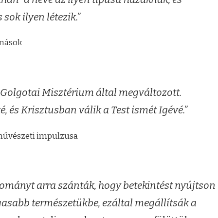
ok ilyen létezik.”
omások
 Golgotai Misztérium által megváltozott.
é, és Krisztusban válik a Test ismét Igévé.”
művészeti impulzusa
ományt arra szánták, hogy betekintést nyújtson
asabb természetükbe, ezáltal megállítsák a