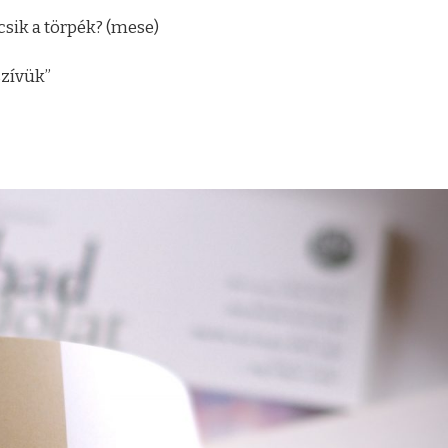
sik a törpék? (mese)
szívük”