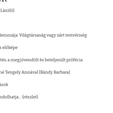
 László)
lemmája: Világtársaság vagy zárt testvériség
s előképe
tés, a megjövendölt és beteljesült prófécia
kiné Tengely Annával (Bándy Barbara)
ások
dolhatja… (részlet)