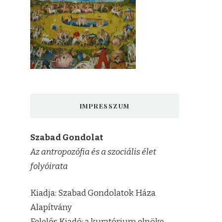
IMPRESSZUM
Szabad Gondolat
Az antropozófia és a szociális élet
folyóirata
Kiadja: Szabad Gondolatok Háza
Alapítvány
Felelős Kiadó: a kuratórium elnöke,