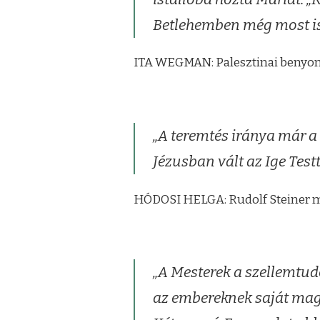
Betlehemben még most is s
ITA WEGMAN: Palesztinai beny
„A teremtés iránya már a
Jézusban vált az Ige Testt
HÓDOSI HELGA: Rudolf Steiner 
„A Mesterek a szellemtud
az embereknek saját mag