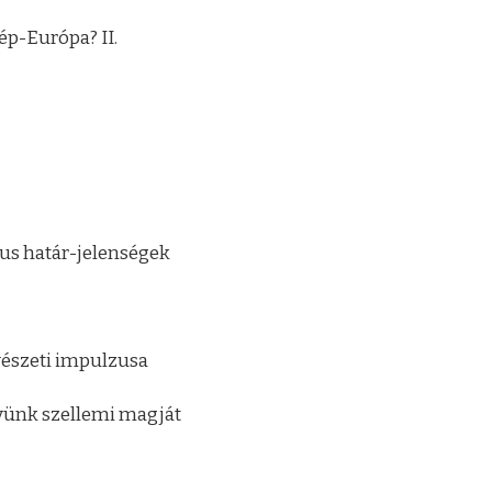
ép-Európa? II.
us határ-jelenségek
vészeti impulzusa
nyünk szellemi magját