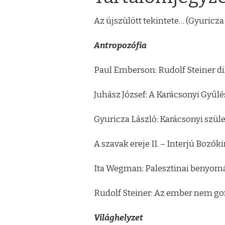
Az újszülött tekintete… (Gyuricza
Antropozófia
Paul Emberson: Rudolf Steiner di
Juhász József: A Karácsonyi Gyűlé
Gyuricza László: Karácsonyi szüle
A szavak ereje II. – Interjú Bozó
Ita Wegman: Palesztinai benyom
Rudolf Steiner: Az ember nem gon
Világhelyzet