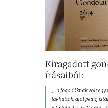
Kiragadott gond
írásaiból:
„…a fogadóknak volt egy 
lakhattak, alul pedig istá
istállóba hozta Máriát. „