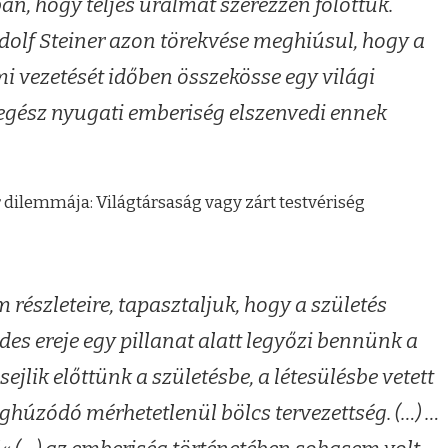
n, hogy teljes uralmat szerezzen fölöttük.
olf Steiner azon törekvése meghiúsul, hogy a
mi vezetését időben összekösse egy világi
z egész nyugati emberiség elszenvedi ennek
ilemmája: Világtársaság vagy zárt testvériség
m részleteire, tapasztaljuk, hogy a születés
des ereje egy pillanat alatt legyőzi bennünk a
ejlik előttünk a születésbe, a létesülésbe vetett
húzódó mérhetetlenül bölcs tervezettség. (…) …