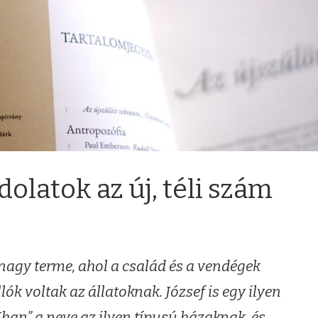
olatok az új, téli szám
nagy terme, ahol a család és a vendégek
llók voltak az állatoknak. József is egy ilyen
Khan” a neve az ilyen típusú házaknak, és