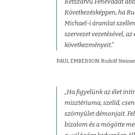
Kétszarvú Fenevadat abba
Következésképpen, ha Rud
Michael-i áramlat szelle
szervezet vezetésével, a
következményeit.”
PAUL EMBERSON: Rudolf Steiner d
„Ha figyelünk az élet inti
misztériuma, szelíd, csen
szörnyület démonjait. Fels
bizalom és a mögötte meg