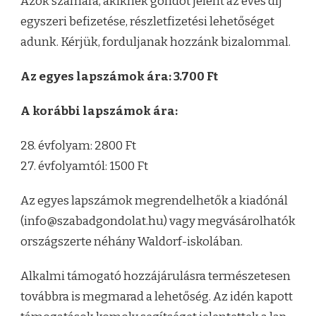
Azok számára, akiknek gondot jelent az éves díj
egyszeri befizetése, részletfizetési lehetőséget
adunk. Kérjük, forduljanak hozzánk bizalommal.
A
z egyes lapszámok ára: 3.700 Ft
A korábbi lapszámok ára:
28. évfolyam: 2800 Ft
27. évfolyamtól: 1500 Ft
Az egyes lapszámok megrendelhetők a kiadónál
(info@szabadgondolat.hu) vagy megvásárolhatók
országszerte néhány Waldorf-iskolában.
Alkalmi támogató hozzájárulásra természetesen
továbbra is megmarad a lehetőség. Az idén kapott