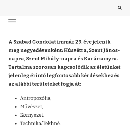
A Szabad Gondolat immár 29. éve jelenik
meg negyedévenként: Húsvétra, Szent János-
napra, Szent Mihály-napra és Karácsonyra.
Tartalma szorosan kapcsolódik az életünket
jelenleg érintő legfontosabb kérdésekhez és
az alábbi területeket fogja át:
Antropozófia,
Művészet,
Környezet,
Technika/Tekhné,