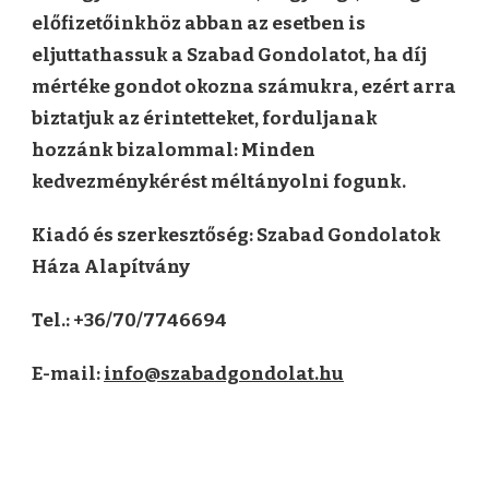
előfizetőinkhöz abban az esetben is
eljuttathassuk a Szabad Gondolatot, ha díj
mértéke gondot okozna számukra, ezért arra
biztatjuk az érintetteket, forduljanak
hozzánk bizalommal: Minden
kedvezménykérést méltányolni fogunk.
Kiadó és szerkesztőség: Szabad Gondolatok
Háza Alapítvány
Tel
.:
+36/70/7746694
E-mail:
info@szabadgondolat.hu