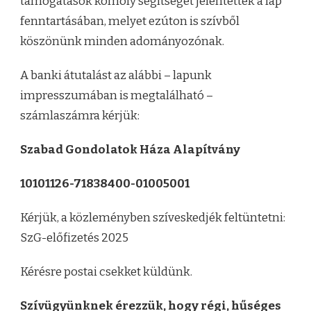
támogatások komoly segítséget jelentettek a lap
fenntartásában, melyet ezúton is szívből
köszönünk minden adományozónak.
A banki átutalást az alábbi – lapunk
impresszumában is megtalálható –
számlaszámra kérjük:
Szabad Gondolatok Háza Alapítvány
10101126-71838400-01005001
Kérjük, a közleményben szíveskedjék feltüntetni:
SzG-előfizetés 2025
Kérésre postai csekket küldünk.
Szívügyünknek érezzük, hogy régi, hűséges