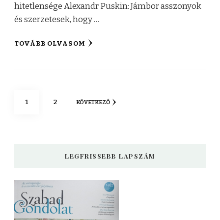
hitetlensége Alexandr Puskin: Jámbor asszonyok
és szerzetesek, hogy …
TOVÁBB OLVASOM
Bejegyzések
OLDAL
OLDAL
1
2
KÖVETKEZŐ
lapozása
LEGFRISSEBB LAPSZÁM