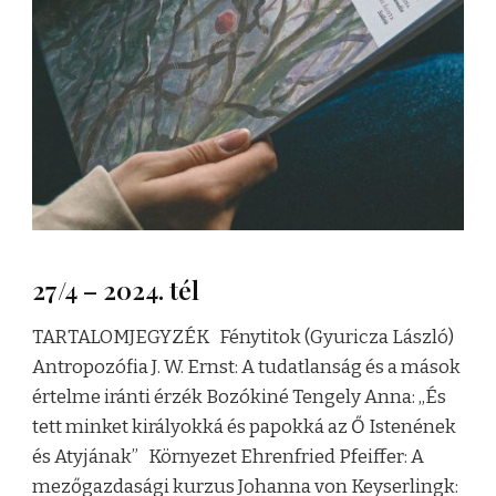
27/4 – 2024. tél
TARTALOMJEGYZÉK Fénytitok (Gyuricza László)
Antropozófia J. W. Ernst: A tudatlanság és a mások
értelme iránti érzék Bozókiné Tengely Anna: „És
tett minket királyokká és papokká az Ő Istenének
és Atyjának” Környezet Ehrenfried Pfeiffer: A
mezőgazdasági kurzus Johanna von Keyserlingk: