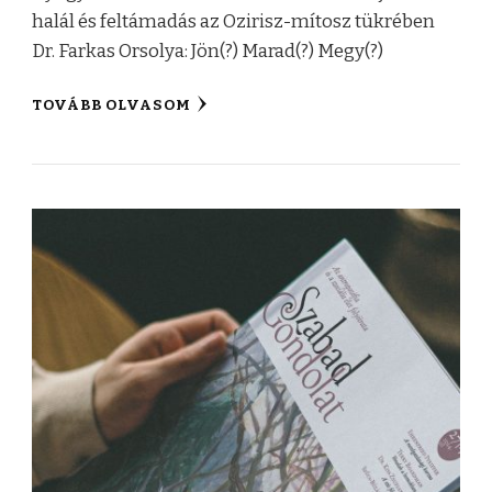
halál és feltámadás az Ozirisz-mítosz tükrében
Dr. Farkas Orsolya: Jön(?) Marad(?) Megy(?)
TOVÁBB OLVASOM