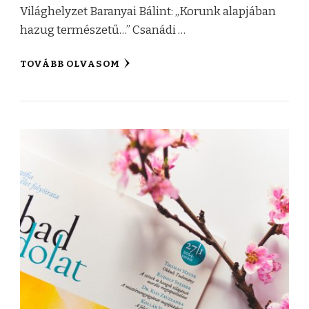
Világhelyzet Baranyai Bálint: „Korunk alapjában
hazug természetű…” Csanádi …
TOVÁBB OLVASOM