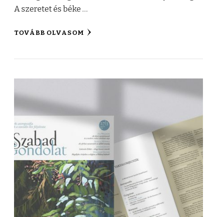
A szeretet és béke …
TOVÁBB OLVASOM