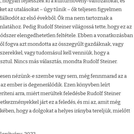
 hogyan fejlesszék ki a kultúrnövény-változatokat, és
eket az utalásokat – úgy tűnik – ők teljesen figyelmen
dálkodót az első évekből. Ők ma nem tartoznak a
atához. Pedig Rudolf Steiner világossá tette, hogy ez az
ódszer elengedhetetlen feltétele. Ebben a vonatkozásban
ttől fogva azt mondotta az összegyűlt gazdáknak, vagy
zerekkel, vagy tudomásul kell venniük, hogy a
sztul. Nincs más választás, mondta Rudolf Steiner.
zívesen nézünk-e szembe vagy sem, még fennmarad az a
 az ember is degenerálódik. Ezen könyvben leírt
ríteni arra, miért merültek feledésbe Rudolf Steiner
etkezményekkel járt ez a feledés, és mi az, amit még
en, hogy a dolgokat a helyes irányba tereljük, mielőtt