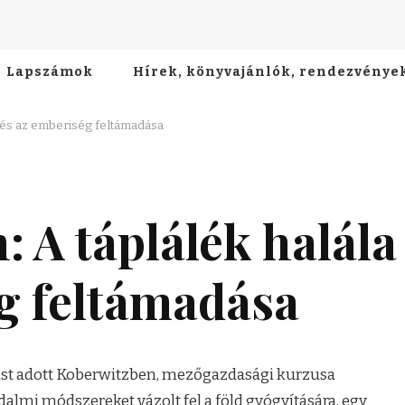
Lapszámok
Hírek, könyvajánlók, rendezvénye
 és az emberiség feltámadása
 A táplálék halála
g feltámadása
ust adott Koberwitzben, mezőgazdasági kurzusa
almi módszereket vázolt fel a föld gyógyítására, egy