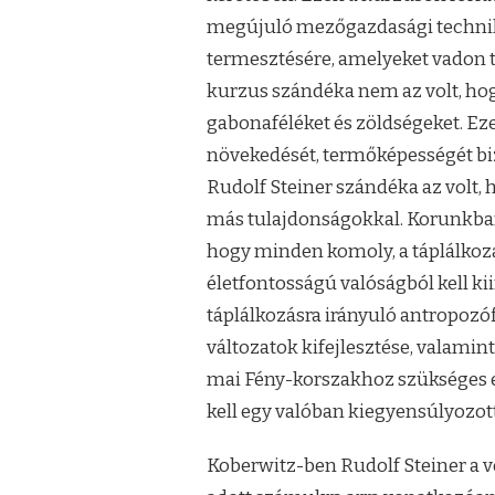
megújuló mezőgazdasági technika
termesztésére, amelyeket vadon 
kurzus szándéka nem az volt, hog
gabonaféléket és zöldségeket. E
növekedését, termőképességét bi
Rudolf Steiner szándéka az volt, 
más tulajdonságokkal. Korunkban 
hogy minden komoly, a táplálko
életfontosságú valóságból kell ki
táplálkozásra irányuló antropozóf
változatok kifejlesztése, valamint
mai Fény-korszakhoz szükséges e
kell egy valóban kiegyensúlyozott
Koberwitz-ben Rudolf Steiner a 