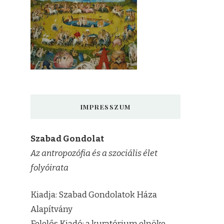
IMPRESSZUM
Szabad Gondolat
Az antropozófia és a szociális élet
folyóirata
Kiadja: Szabad Gondolatok Háza
Alapítvány
Felelős Kiadó: a kuratórium elnöke,