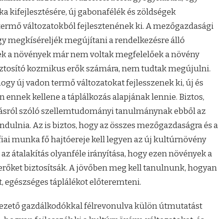
 kifejlesztésére, új gabonafélék és zöldségek
termő változatokból fejlesztenének ki. A mezőgazdasági
y megkíséreljék megújítani a rendelkezésre álló
zek a növények már nem voltak megfelelőek a növény
ztosító kozmikus erők számára, nem tudtak megújulni.
hogy új vadon termő változatokat fejlesszenek ki, új és
ennek kellene a táplálkozás alapjának lennie. Biztos,
zásról szóló szellemtudományi tanulmánynak ebből az
indulnia. Az is biztos, hogy az összes mezőgazdaságra és a
iai munka fő hajtóereje kell legyen az új kultúrnövény
 az átalakítás olyanféle irányítása, hogy ezen növények a
rőket biztosítsák. A jövőben meg kell tanulnunk, hogyan
, egészséges táplálékot előteremteni.
vezető gazdálkodókkal félrevonulva külön útmutatást