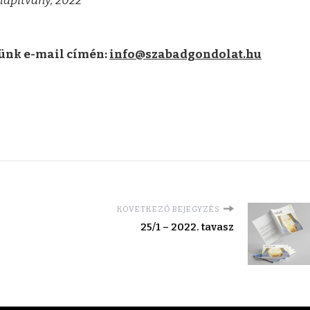
lapítvány, 2022
ünk e-mail címén:
info@szabadgondolat.hu
KÖVETKEZŐ BEJEGYZÉS
25/1 – 2022. tavasz