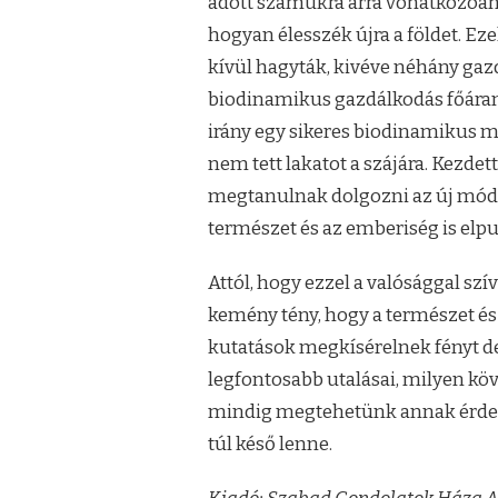
adott számukra arra vonatkozóan,
hogyan élesszék újra a földet. Ez
kívül hagyták, kivéve néhány gaz
biodinamikus gazdálkodás főáraml
irány egy sikeres biodinamikus m
nem tett lakatot a szájára. Kezde
megtanulnak dolgozni az új móds
természet és az emberiség is elpu
Attól, hogy ezzel a valósággal s
kemény tény, hogy a természet és
kutatások megkísérelnek fényt de
legfontosabb utalásai, milyen köv
mindig megtehetünk annak érdekéb
túl késő lenne.