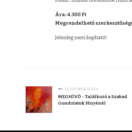
Kiadó: Szabad Gondolatok Háza A
Ára: 4.300 Ft
Megrendelhető szerkesztőség
Jelenleg nem kapható!
ELŐZŐ BEJEGYZÉS
MEGHÍVÓ - Találkozó a Szabad
Gondolatok fényénél