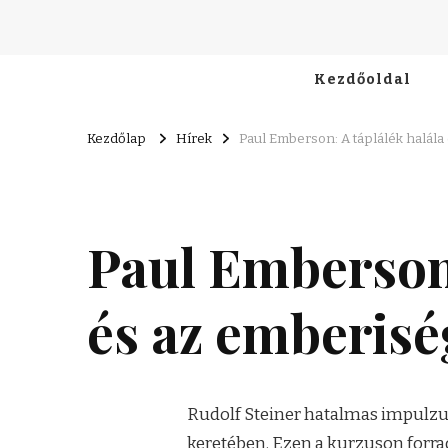
Kezdőoldal
Kezdőlap
Hírek
Paul Emberson: A táplálék halála
Paul Emberson:
és az emberisé
Rudolf Steiner hatalmas impulz
keretében. Ezen a kurzuson forrad